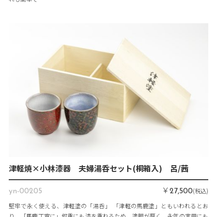
津軽焼×小林漆器 夫婦湯呑セット(桐箱入) 呂/茜
￥
(税込)
yn-00205
27,500
堅牢で永く使える、津軽塗の「湯呑」 「津軽の馬鹿塗」ともいわれるとお
り、「馬鹿丁寧に」何重にも漆を重ねるため、塗膜が厚く、永年の実用にも