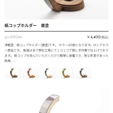
紙コップホルダー 唐塗
￥
(税込)
yn-00044
4,400
津軽塗 紙コップホルダー(唐塗)です。 カラーは5色となります。ロングセラ
ー商品です。 製造は全て弊社工房にて１つ１つ丁寧に手作業で仕上げており
ます。 紙コップを挟んでいただくだけで簡単に装着でき、急な来客があった
時等、…