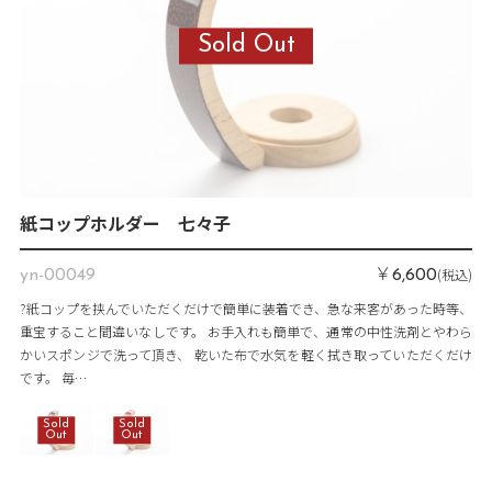
紙コップホルダー 七々子
￥
(税込)
yn-00049
6,600
?紙コップを挟んでいただくだけで簡単に装着でき、急な来客があった時等、
重宝すること間違いなしです。 お手入れも簡単で、通常の中性洗剤とやわら
かいスポンジで洗って頂き、 乾いた布で水気を軽く拭き取っていただくだけ
です。 毎…