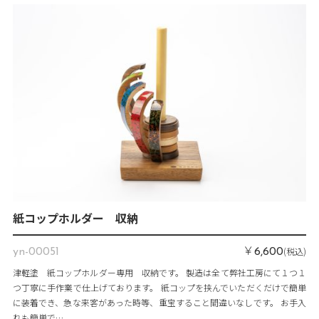
紙コップホルダー 収納
￥
(税込)
yn-00051
6,600
津軽塗 紙コップホルダー専用 収納です。 製造は全て弊社工房にて１つ１
つ丁寧に手作業で仕上げております。 紙コップを挟んでいただくだけで簡単
に装着でき、急な来客があった時等、重宝すること間違いなしです。 お手入
れも簡単で…