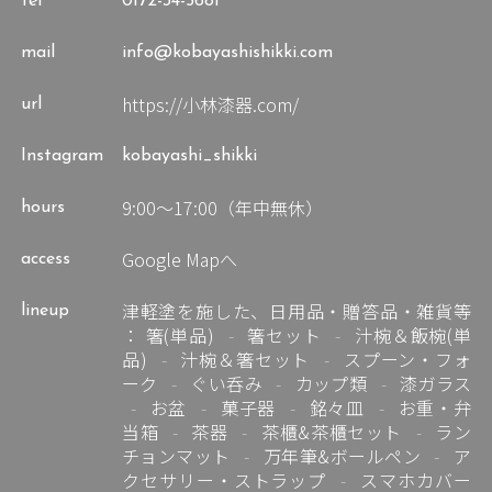
tel
0172-34-5681
mail
info@kobayashishikki.com
https://小林漆器.com/
url
Instagram
kobayashi_shikki
9:00～17:00（年中無休）
hours
Google Mapへ
access
津軽塗を施した、日用品・贈答品・雑貨等
lineup
：
箸(単品)
箸セット
汁椀＆飯椀(単
品)
汁椀＆箸セット
スプーン・フォ
ーク
ぐい呑み
カップ類
漆ガラス
お盆
菓子器
銘々皿
お重・弁
当箱
茶器
茶櫃&茶櫃セット
ラン
チョンマット
万年筆&ボールペン
ア
クセサリー・ストラップ
スマホカバー