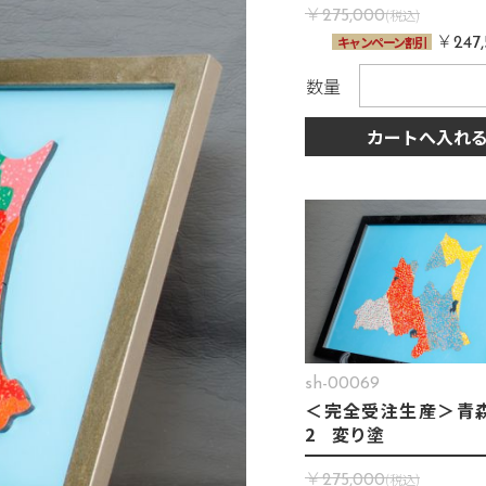
￥
(税込)
275,000
￥
キャンペーン割引
247
数量
カートへ入れ
sh-00069
＜完全受注生産＞青
2 変り塗
￥
(税込)
275,000