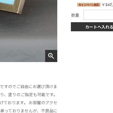
￥
キャンペーン割引
247
数量
カートへ入れ
zoom_in
産ですのでご自由にお選び頂けま
おり、塗りのご指定も可能です。
げております。 お部屋のアクセ
は承っておりませんが、不良品に