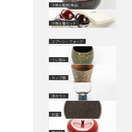
汁椀＆飯椀(単品)
汁椀＆箸セット
スプーン・フォーク
ぐい呑み
カップ類
漆ガラス
お盆