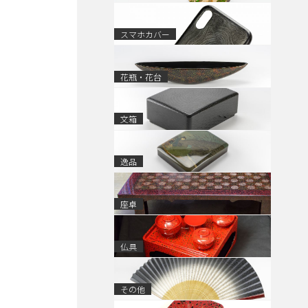
スマホカバー
花瓶・花台
文箱
逸品
座卓
仏具
その他