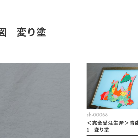
図 変り塗
sh-00068
＜完全受注生産＞青
1 変り塗