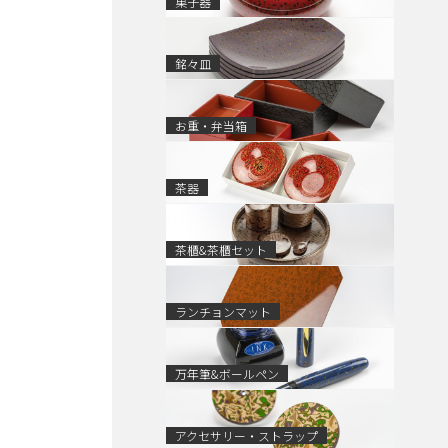
菓子器
銘々皿
お重・弁当箱
茶器
茶櫃&茶櫃セット
ランチョンマット
万年筆&ボールペン
アクセサリー・ストラップ