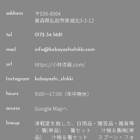
〒036-8064
address
青森県弘前市東城北3-3-12
tel
0172-34-5681
mail
info@kobayashishikki.com
https://小林漆器.com/
url
Instagram
kobayashi_shikki
9:00～17:00（年中無休）
hours
Google Mapへ
access
津軽塗を施した、日用品・贈答品・雑貨等
lineup
：
箸(単品)
箸セット
汁椀＆飯椀(単
品)
汁椀＆箸セット
スプーン・フォ