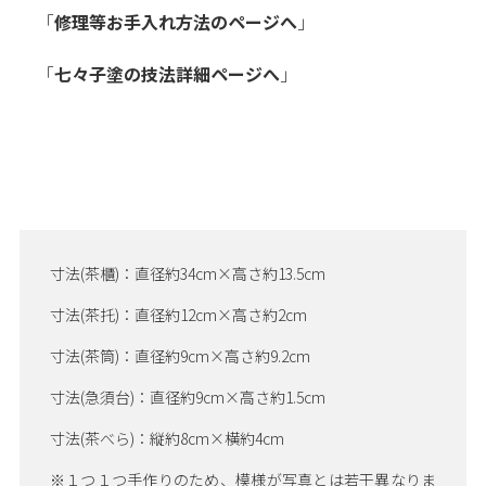
「
修理等お手入れ方法のページへ
」
「
七々子塗の技法詳細ページへ
」
寸法(茶櫃)：直径約34cm×高さ約13.5cm
寸法(茶托)：直径約12cm×高さ約2cm
寸法(茶筒)：直径約9cm×高さ約9.2cm
寸法(急須台)：直径約9cm×高さ約1.5cm
寸法(茶べら)：縦約8cm×横約4cm
※１つ１つ手作りのため、模様が写真とは若干異なりま