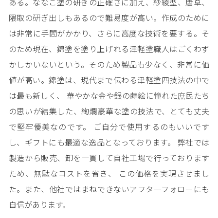
ある。ななこ塗の研ぎの正確さに加え、紗綾型、唐草、
隈取の研ぎ出しもあるので難易度が高い。作成のために
は非常に手間がかかり、さらに高度な技術を要する。そ
のため現在、錦塗を塗り上げれる津軽塗職人はごくわず
かしかいないという。そのため製品も少なく、非常に価
値が高い。錦塗は、現代まで伝わる津軽塗四技法の中で
は最も新しく、 華やかな金や銀の蒔絵に憧れた庶民たち
の思いが結集した、絢爛豪華な塗の技法で、とても丈夫
で堅牢優美なのです。 ご自分で使用するのもいいです
し、ギフトにも最適な逸品となっております。 弊社では
製造から販売、卸を一貫して自社工場で行っております
ため、無駄なコストを省き、 この価格を実現させまし
た。また、他社ではまねできないアフターフォローにも
自信があります。