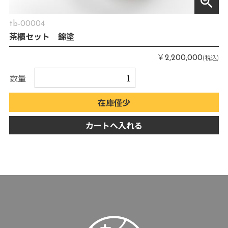
zoom_in
tb-00004
茶櫃セット 錦塗
￥
(税込)
2,200,000
数量
在庫僅少
カートへ入れる