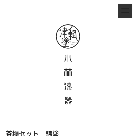
茶櫃セット 錦塗