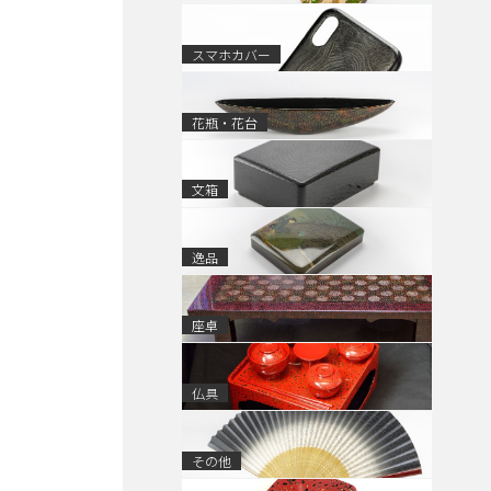
スマホカバー
花瓶・花台
文箱
逸品
座卓
仏具
その他