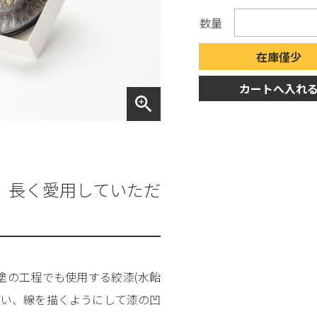
数量
在庫僅少
カートへ入れ
zoom_in
、長く愛用していただ
塗の工程でも使用する絞漆(水飴
使い、線を描くようにして漆の凹