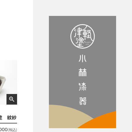
zoom_in
り塗 紋紗
(税込)
,000