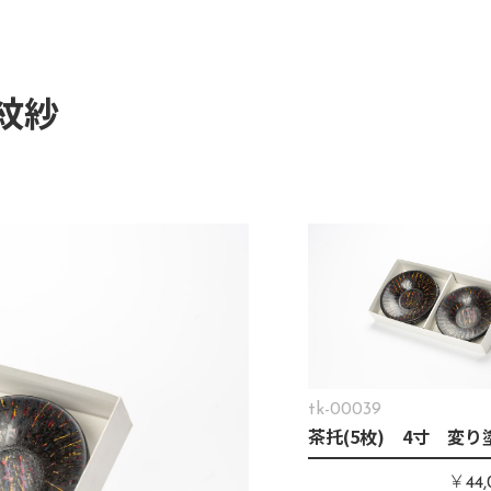
紋紗
tk-00039
茶托(5枚) 4寸 変
￥
44