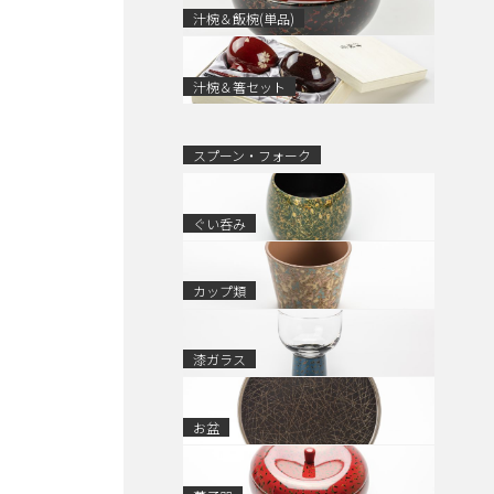
汁椀＆飯椀(単品)
汁椀＆箸セット
スプーン・フォーク
ぐい呑み
カップ類
漆ガラス
お盆