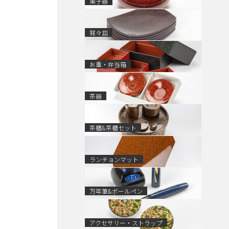
菓子器
銘々皿
お重・弁当箱
茶器
茶櫃&茶櫃セット
ランチョンマット
万年筆&ボールペン
アクセサリー・ストラップ