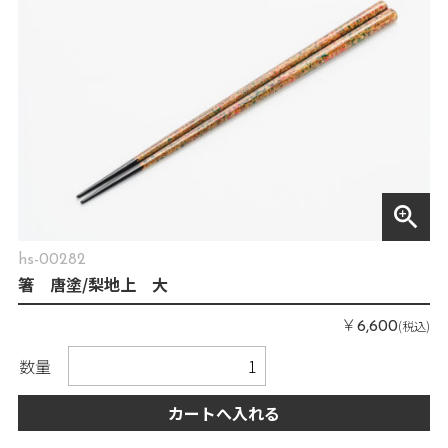
zoom_in
hs-00282
箸 唐塗/梨地上 大
￥
(税込)
6,600
数量
カートへ入れる