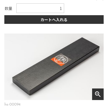
数量
カートへ入れる
zoom_in
hs-00094