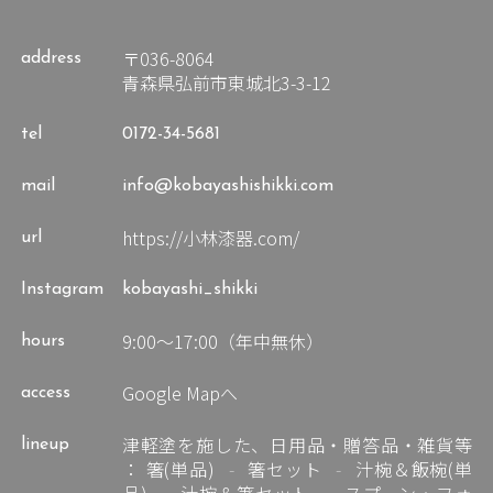
〒036-8064
address
青森県弘前市東城北3-3-12
tel
0172-34-5681
mail
info@kobayashishikki.com
https://小林漆器.com/
url
Instagram
kobayashi_shikki
9:00～17:00（年中無休）
hours
Google Mapへ
access
津軽塗を施した、日用品・贈答品・雑貨等
lineup
：
箸(単品)
箸セット
汁椀＆飯椀(単
品)
汁椀＆箸セット
スプーン・フォ