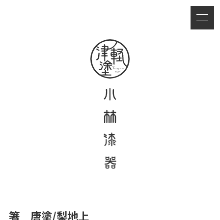
箸 唐塗/梨地上