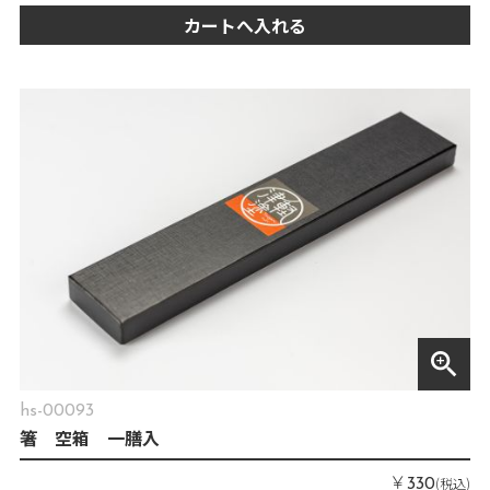
カートへ入れる
zoom_in
hs-00093
箸 空箱 一膳入
￥
(税込)
330