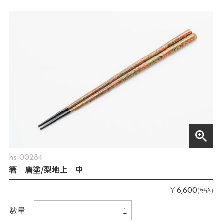
zoom_in
hs-00284
箸 唐塗/梨地上 中
￥
(税込)
6,600
数量