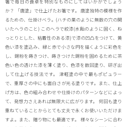
箸で毎日の食卓を特別なものにしてはいかがでしょう
か？ 「唐塗」で仕上げたお箸です。 唐塗独特の模様を作
るための、仕掛けベラ。(ハチの巣のように無数の穴の開
いたヘラのこと) このヘラで絞漆(水飴のように固く、ね
っとりとした、粘着性のある漆)で漆の凹凸をつけて、黄
色い漆を塗込み、緑と赤で小さな円を描くように彩色を
し、錫粉を蒔きつけ、蒔きつけた錫粉を固めるために茶
色い色の透けた漆を薄く塗り、色漆を数回塗り、研ぎ出
して仕上げる技法です。 津軽塗の中で最もポピュラー
で、重厚さの中にも面白さが光る塗りです。また、仕上
げ方は、色の組み合わせや仕掛けのパターンなどによっ
て、発想力さえあれば無限大に広がります。 何回も塗り
重ねていることからとても丈夫で永くお使いいただけま
すよ。また、贈り物にも最適です。 様々なシーンに合わ