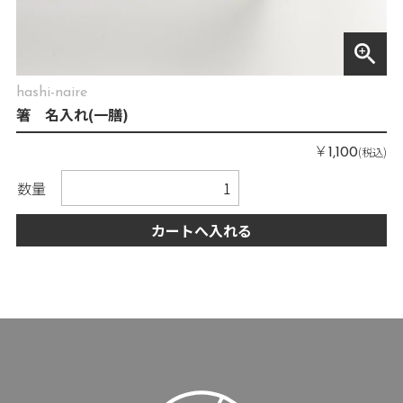
zoom_in
hashi-naire
箸 名入れ(一膳)
￥
(税込)
1,100
数量
カートへ入れる