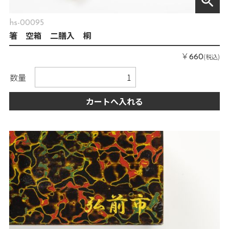
zoom_in
hs-00095
箸 空箱 二膳入 桐
￥
(税込)
660
数量
カートへ入れる