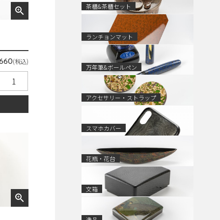
茶櫃&茶櫃セット
zoom_in
ランチョンマット
(税込)
660
万年筆&ボールペン
アクセサリー・ストラップ
る
スマホカバー
花瓶・花台
文箱
zoom_in
逸品