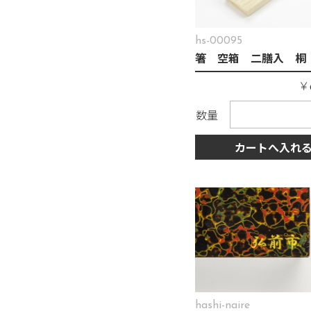
hs-00095
箸 空箱 二膳入 桐
￥
数量
カートへ入れ
hashi-naire