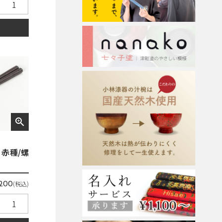
る
zoom_in
赤種/螺
(税込)
,200