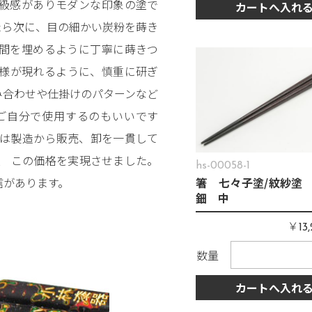
級感がありモダンな印象の塗で
カートへ入れ
たら次に、目の細かい炭粉を蒔き
間を埋めるように丁寧に蒔きつ
様が現れるように、慎重に研ぎ
み合わせや仕掛けのパターンなど
ご自分で使用するのもいいです
では製造から販売、卸を一貫して
、 この価格を実現させました。
hs-00058-1
信があります。
箸 七々子塗/紋紗塗 
鈿 中
￥
13
数量
カートへ入れ