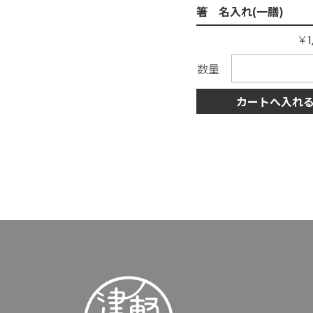
箸 名入れ(一膳)
￥
1
数量
カートへ入れ