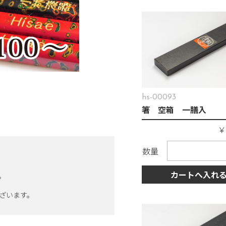
hs-00093
箸 空箱 一膳入
数量
カートへ入れ
。
ざいます。