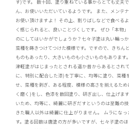
す)です。 数十回、塗り重ねている事からとても丈夫で
ん、お使いいただいているようです。 また、メンテ
お使い頂けますよ！ その上、割りばしなどで食べる
く感じられると、良いことづくしです。 ぜひ「本物
のにしてはいかがでしょうか？七々子塗は丸い輪っか
菜種を蒔きつけてつけた模様です。ですので、きちん
ものもあったり、大きいものも小さいものもあります。
津軽塗がはじまったとされる遥か昔からあるとされて
に、特別に配合した漆)を丁寧に、均等に塗り、菜種
せ、菜種を剥ぎ、ある程度、模様の高さを揃えるため
く磨く)をし、色漆を数回塗り、研ぎ出し、仕上げま
いため、均等に、綺麗に研ぎだすというのは至難の技
きた職人以外は綺麗に仕上がりません。 ムラになっ
す。塗る回数は唐塗の方が多いですが、七々子塗のほ