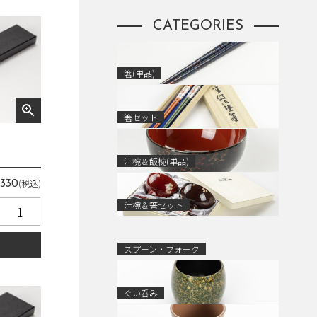
CATEGORIES
箸(単品)
zoom_in
箸セット
汁椀＆飯椀(単品)
￥
(税込)
330
汁椀＆箸セット
る
スプーン・フォーク
ぐい呑み