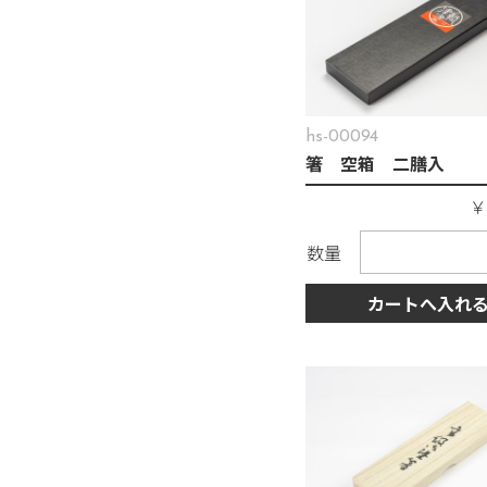
hs-00094
箸 空箱 二膳入
数量
カートへ入れ