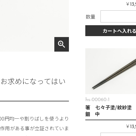
￥
13
数量
カートへ入れ
zoom_in
をお求めになってはい
か
hs-00060-1
箸 七々子塗/紋紗塗 
鈿 中
00円均一や割りばしを使うより
￥
13
制作用がある事が立証されていま