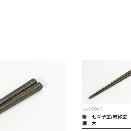
鈿
hs-00060
箸 七々子塗/紋紗塗 
鈿 大