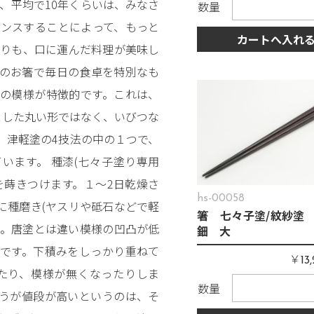
、平均で10年くらいは、みなさ
数量
ナンスすることによって、もっと
カートへ入れ
よりも、口に運んだ料理が美味し
」のお箸で毎日の食卓を特別なも
の模様が特徴的です。これは、
とした丸い形ではなく、いびつな
 津軽塗の4技法の中の１つで、
います。 種漆(七々子塗り専用
を蒔きつけます。１〜2日乾燥さ
hs-00058
に種磨き(ヤスリや砥石などで軽
箸 七々子塗/紋紗塗 
す。唐塗とは違い模様の凹凸が低
鈿 大
です。下積みをしっかり重ねて
￥
13
たり、模様が無くなったりしま
数量
うが値段が高いというのは、そ