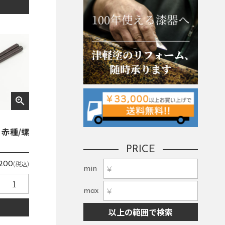
る
zoom_in
赤種/螺
PRICE
(税込)
,200
min
max
る
以上の範囲で検索