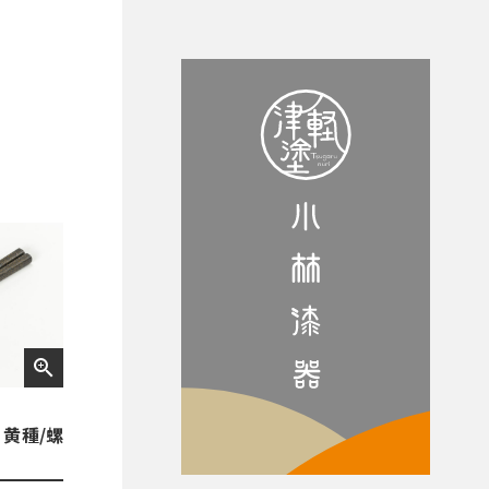
zoom_in
黄種/螺