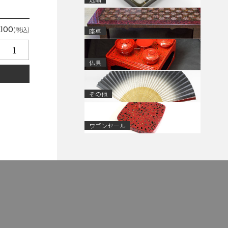
(税込)
,100
座卓
仏具
る
その他
ワゴンセール