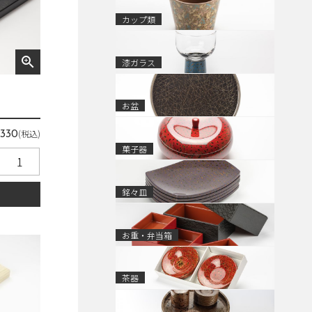
カップ類
zoom_in
漆ガラス
お盆
￥
(税込)
330
菓子器
銘々皿
る
お重・弁当箱
茶器