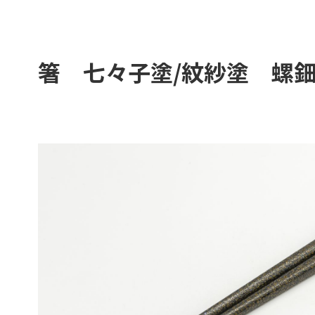
箸 七々子塗/紋紗塗 螺