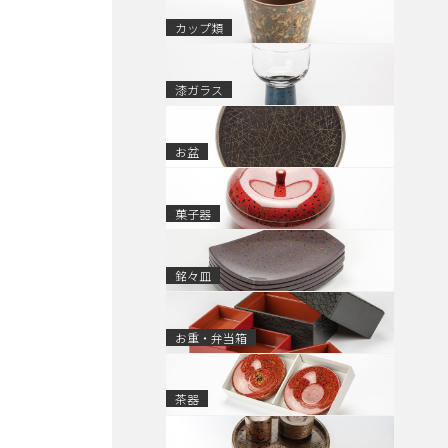
カップ類
漆ガラス
お盆
菓子器
銘々皿
お重・弁当箱
茶器