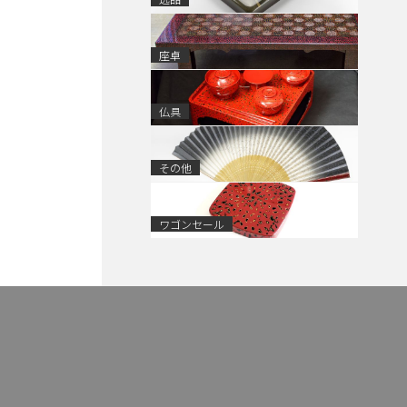
座卓
仏具
その他
ワゴンセール