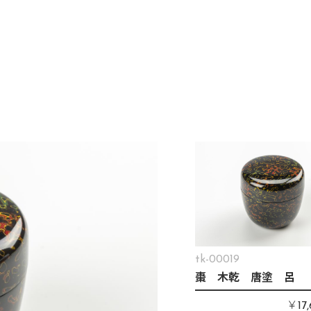
tk-00019
棗 木乾 唐塗 呂
￥
17