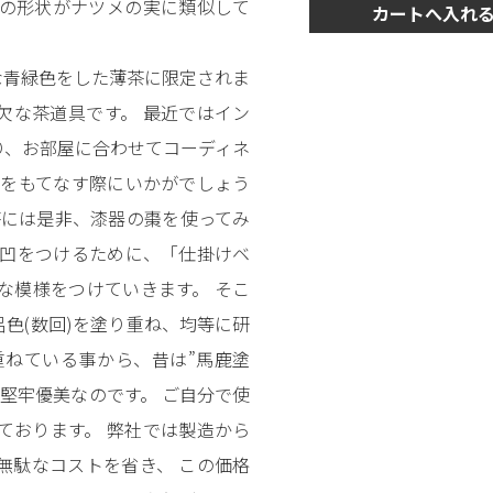
の形状がナツメの実に類似して
カートへ入れ
な青緑色をした薄茶に限定されま
欠な茶道具です。 最近ではイン
り、お部屋に合わせてコーディネ
様をもてなす際にいかがでしょう
茶には是非、漆器の棗を使ってみ
凸凹をつけるために、「仕掛けベ
な模様をつけていきます。 そこ
呂色(数回)を塗り重ね、均等に研
重ねている事から、昔は”馬鹿塗
堅牢優美なのです。 ご自分で使
ております。 弊社では製造から
無駄なコストを省き、 この価格