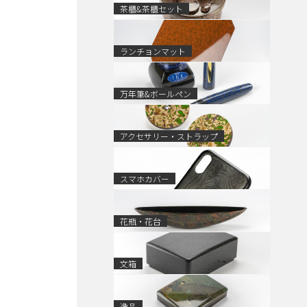
茶櫃&茶櫃セット
ランチョンマット
万年筆&ボールペン
アクセサリー・ストラップ
スマホカバー
花瓶・花台
文箱
逸品