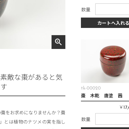
数量
カートへ入れ
zoom_in
、素敵な棗があると気
ます
tk-00020
棗 木乾 唐塗 茜
￥
17
の棗をお求めになりませんか？棗
数量
」とは植物のナツメの実を指し