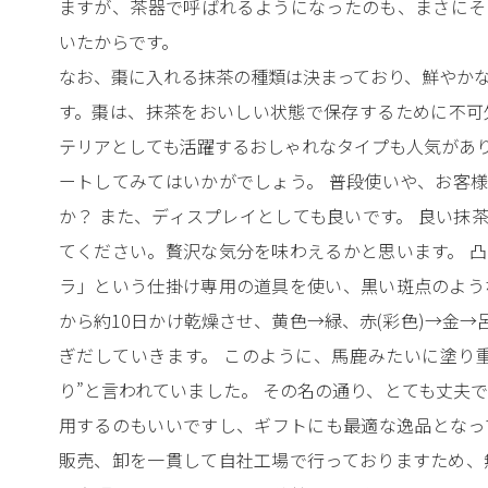
ますが、茶器で呼ばれるようになったのも、まさにそ
いたからです。
なお、棗に入れる抹茶の種類は決まっており、鮮やか
す。棗は、抹茶をおいしい状態で保存するために不可
テリアとしても活躍するおしゃれなタイプも人気があ
ートしてみてはいかがでしょう。 普段使いや、お客
か？ また、ディスプレイとしても良いです。 良い抹
てください。贅沢な気分を味わえるかと思います。 
ラ」という仕掛け専用の道具を使い、黒い斑点のよう
から約10日かけ乾燥させ、黄色→緑、赤(彩色)→金→
ぎだしていきます。 このように、馬鹿みたいに塗り
り”と言われていました。 その名の通り、とても丈夫で
用するのもいいですし、ギフトにも最適な逸品となっ
販売、卸を一貫して自社工場で行っておりますため、