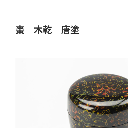
棗 木乾 唐塗