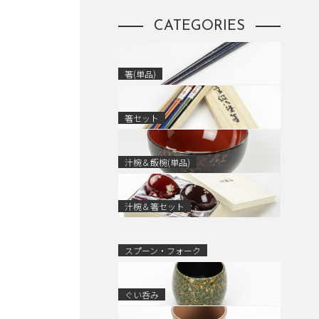
CATEGORIES
箸(単品)
箸セット
汁椀＆飯椀(単品)
汁椀＆箸セット
スプーン・フォーク
ぐい呑み