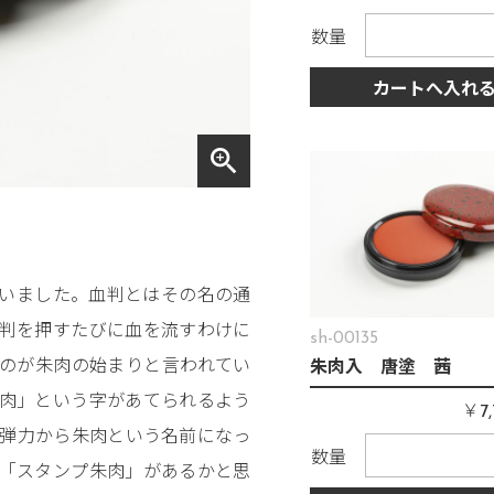
数量
カートへ入れ
zoom_in
いました。血判とはその名の通
、判を押すたびに血を流すわけに
sh-00135
のが朱肉の始まりと言われてい
朱肉入 唐塗 茜
「肉」という字があてられるよう
￥
7
と弾力から朱肉という名前になっ
数量
と「スタンプ朱肉」があるかと思