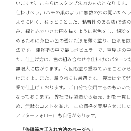
いますが、こちらはスタンプ朱肉のものとなります。
仕掛けベラ。(ハチの巣のように無数の穴の開いたヘラの
ように固く、ねっとりとした、粘着性のある漆)で漆
み、緑と赤で小さな円を描くように彩色をし、錫粉を
めるために茶色い色の透けた漆を薄く塗り、色漆を数
法です。 津軽塗の中で最もポピュラーで、重厚さの
た、仕上げ方は、色の組み合わせや仕掛けのパターン
無限大に広がります。 何回も塗り重ねていることか
けますよ。また、贈り物にも最適です。 製造は全て
業で仕上げております。 ご自分で使用するのもいい
なっております。 弊社では製造から販売、卸を一貫
め、無駄なコストを省き、 この価格を実現させまし
アフターフォローにも自信があります。
「
修理等お手入れ方法のページへ
」