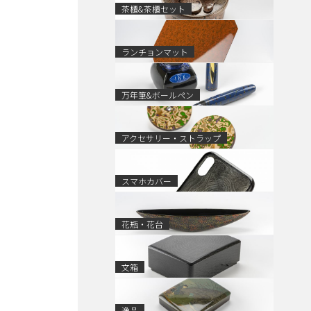
茶櫃&茶櫃セット
ランチョンマット
万年筆&ボールペン
アクセサリー・ストラップ
スマホカバー
花瓶・花台
文箱
逸品