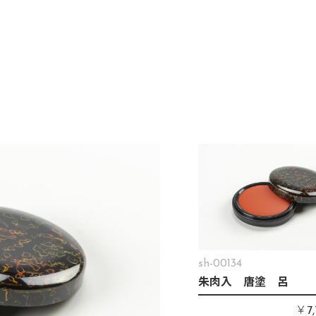
sh-00134
朱肉入 唐塗 呂
￥
7