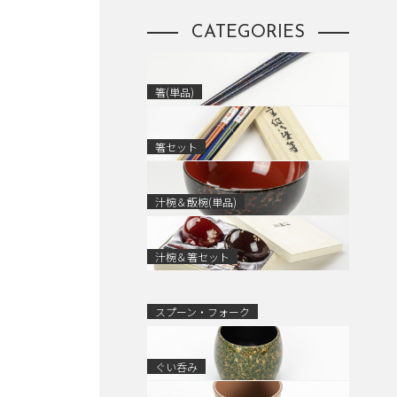
CATEGORIES
箸(単品)
箸セット
汁椀＆飯椀(単品)
汁椀＆箸セット
スプーン・フォーク
ぐい呑み