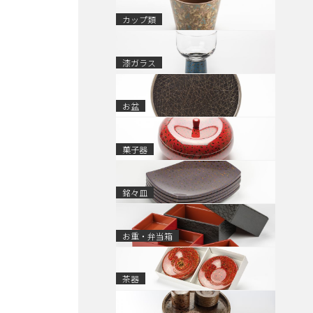
カップ類
漆ガラス
お盆
菓子器
銘々皿
お重・弁当箱
茶器