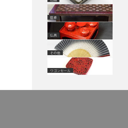
座卓
仏具
その他
ワゴンセール