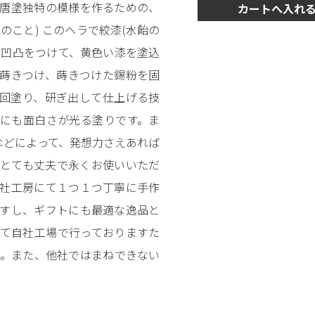
 唐塗独特の模様を作るための、
カートへ入れ
こと) このヘラで絞漆(水飴の
の凹凸をつけて、黄色い漆を塗込
蒔きつけ、蒔きつけた錫粉を固
回塗り、研ぎ出して仕上げる技
中にも面白さが光る塗りです。ま
などによって、発想力さえあれば
らとても丈夫で永くお使いいただ
弊社工房にて１つ１つ丁寧に手作
ですし、ギフトにも最適な逸品と
して自社工場で行っておりますた
た。また、他社ではまねできない