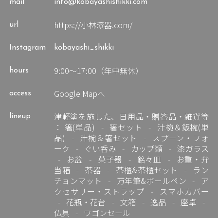
mail
info@kobayashishikki.com
https://小林漆器.com/
url
Instagram
kobayashi_shikki
9:00～17:00（年中無休）
hours
Google Mapへ
access
津軽塗を施した、日用品・贈答品・雑貨等
lineup
：
箸(単品)
箸セット
汁椀＆飯椀(単
品)
汁椀＆箸セット
スプーン・フォ
ーク
ぐい呑み
カップ類
漆ガラス
お盆
菓子器
銘々皿
お重・弁
当箱
茶器
茶櫃&茶櫃セット
ラン
チョンマット
万年筆&ボールペン
ア
クセサリー・ストラップ
スマホカバー
花瓶・花台
文箱
逸品
座卓
仏具
ワゴンセール