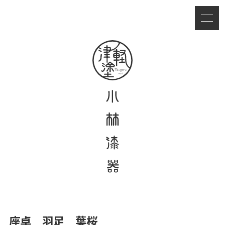
座卓 羽足 葉桜