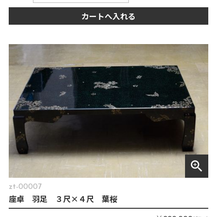
カートへ入れる
zoom_in
zt-00007
座卓 羽足 ３尺×４尺 葉桜