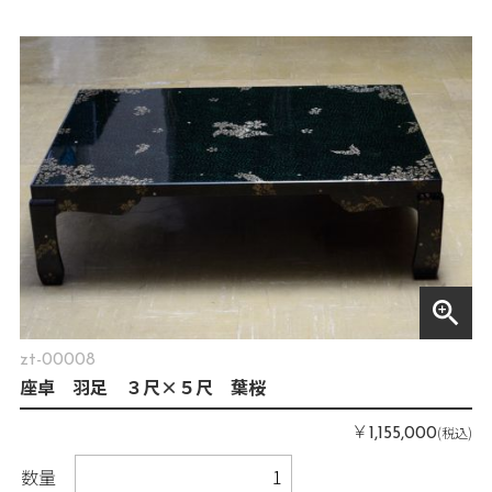
zoom_in
zt-00008
座卓 羽足 ３尺×５尺 葉桜
￥
(税込)
1,155,000
数量