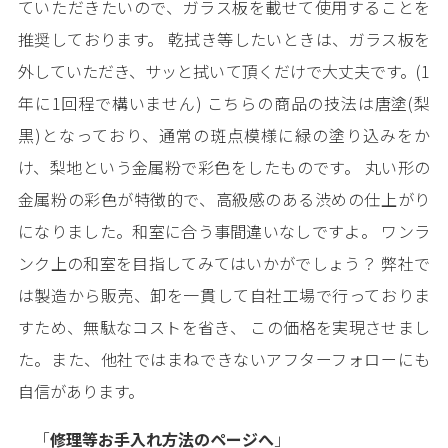
ていただきたいので、ガラス板を載せて使用することを
推奨しております。 乾拭き等したいときは、ガラス板を
外していただき、サッと拭いて頂くだけで大丈夫です。(1
年に1回程で構いません) こちらの商品の技法は唐塗(梨
黒)となっており、通常の斑点模様に緑の塗り込みをか
け、梨地という金属粉で彩色をしたものです。 丸い形の
金属粉の彩色が特徴的で、高級感のある渋めの仕上がり
になりました。和室に合う事間違いなしですよ。 ワンラ
ンク上の和室を目指してみてはいかがでしょう？ 弊社で
は製造から販売、卸を一貫して自社工場で行っておりま
すため、無駄なコストを省き、 この価格を実現させまし
た。また、他社ではまねできないアフターフォローにも
自信があります。
「
修理等お手入れ方法のページへ
」