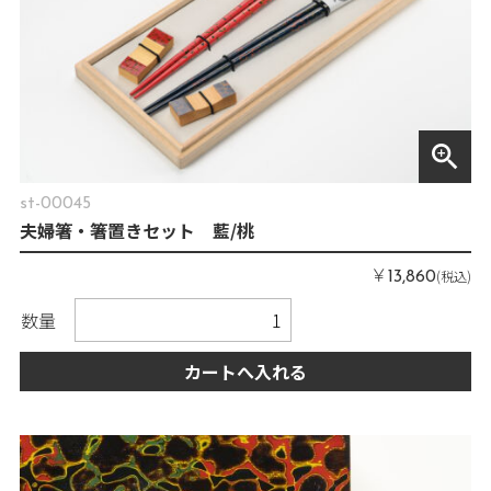
zoom_in
st-00045
夫婦箸・箸置きセット 藍/桃
￥
(税込)
13,860
数量
カートへ入れる