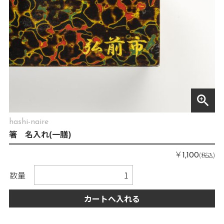
zoom_in
hashi-naire
箸 名入れ(一膳)
￥
(税込)
1,100
数量
カートへ入れる