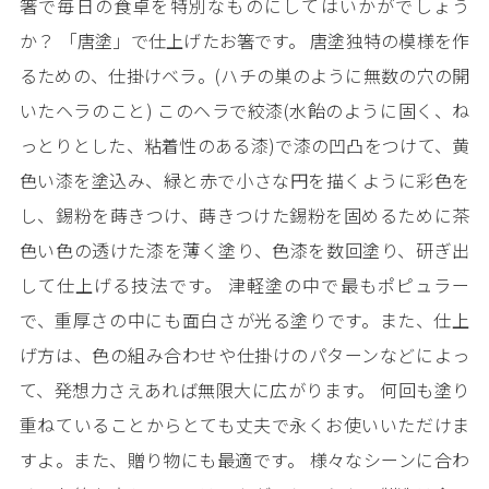
箸で毎日の食卓を特別なものにしてはいかがでしょう
か？ 「唐塗」で仕上げたお箸です。 唐塗独特の模様を作
るための、仕掛けベラ。(ハチの巣のように無数の穴の開
いたヘラのこと) このヘラで絞漆(水飴のように固く、ね
っとりとした、粘着性のある漆)で漆の凹凸をつけて、黄
色い漆を塗込み、緑と赤で小さな円を描くように彩色を
し、錫粉を蒔きつけ、蒔きつけた錫粉を固めるために茶
色い色の透けた漆を薄く塗り、色漆を数回塗り、研ぎ出
して仕上げる技法です。 津軽塗の中で最もポピュラー
で、重厚さの中にも面白さが光る塗りです。また、仕上
げ方は、色の組み合わせや仕掛けのパターンなどによっ
て、発想力さえあれば無限大に広がります。 何回も塗り
重ねていることからとても丈夫で永くお使いいただけま
すよ。また、贈り物にも最適です。 様々なシーンに合わ