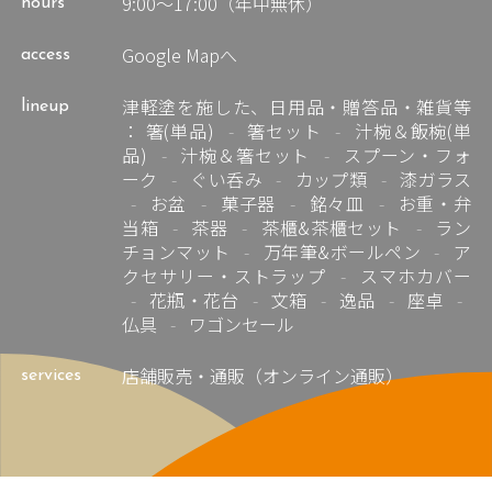
9:00～17:00（年中無休）
hours
Google Mapへ
access
津軽塗を施した、日用品・贈答品・雑貨等
lineup
：
箸(単品)
箸セット
汁椀＆飯椀(単
品)
汁椀＆箸セット
スプーン・フォ
ーク
ぐい呑み
カップ類
漆ガラス
お盆
菓子器
銘々皿
お重・弁
当箱
茶器
茶櫃&茶櫃セット
ラン
チョンマット
万年筆&ボールペン
ア
クセサリー・ストラップ
スマホカバー
花瓶・花台
文箱
逸品
座卓
仏具
ワゴンセール
店舗販売・
通販（オンライン通販）
services