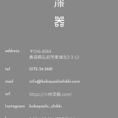
〒036-8064
address
青森県弘前市東城北3-3-12
tel
0172-34-5681
mail
info@kobayashishikki.com
https://小林漆器.com/
url
Instagram
kobayashi_shikki