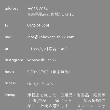
〒036-8064
address
青森県弘前市東城北3-3-12
tel
0172-34-5681
mail
info@kobayashishikki.com
https://小林漆器.com/
url
Instagram
kobayashi_shikki
9:00～17:00（年中無休）
hours
Google Mapへ
access
津軽塗を施した、日用品・贈答品・雑貨等
lineup
：
箸(単品)
箸セット
汁椀＆飯椀(単
品)
汁椀＆箸セット
スプーン・フォ