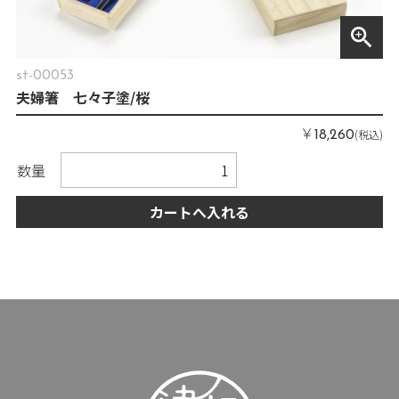
zoom_in
st-00053
夫婦箸 七々子塗/桜
￥
(税込)
18,260
数量
カートへ入れる