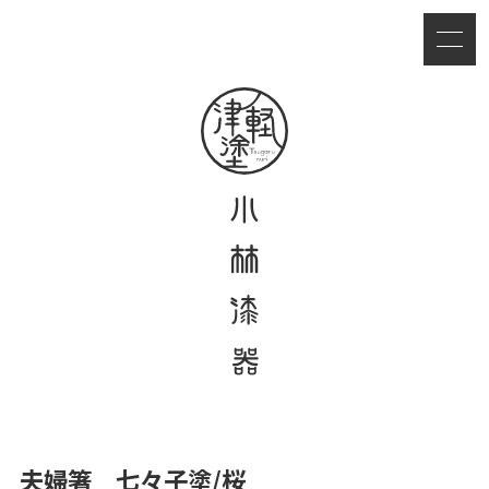
夫婦箸 七々子塗/桜