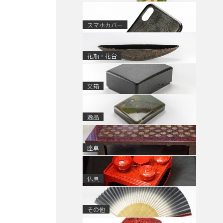
スマホカバー
花瓶・花台
文箱
逸品
座卓
仏具
その他