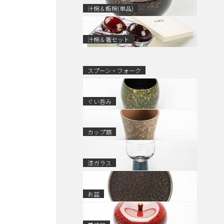
汁椀＆飯椀(単品)
汁椀＆箸セット
スプーン・フォーク
ぐい呑み
カップ類
漆ガラス
お盆