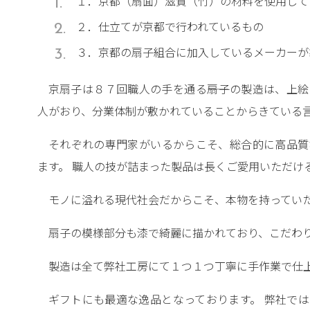
１．京都（扇面）滋賀（竹）の材料を使用して
２．仕立てが京都で行われているもの
３．京都の扇子組合に加入しているメーカーが
京扇子は８７回職人の手を通る――扇子の製造は、上
人がおり、分業体制が敷かれていることからきている
それぞれの専門家がいるからこそ、総合的に高品質
ます。 職人の技が詰まった製品は長くご愛用いただけ
モノに溢れる現代社会だからこそ、本物を持ってい
扇子の模様部分も漆で綺麗に描かれており、こだわ
製造は全て弊社工房にて１つ１つ丁寧に手作業で仕
ギフトにも最適な逸品となっております。 弊社で