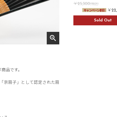
￥
(税込)
25,300
￥
キャンペーン割引
22
Sold Out
zoom_in
ボ商品です。
「京扇子」として認定された扇