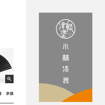
zoom_in
器 京扇