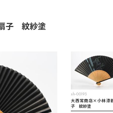
扇子 紋紗塗
sh-00193
大西常商店×小林漆
子 紋紗塗