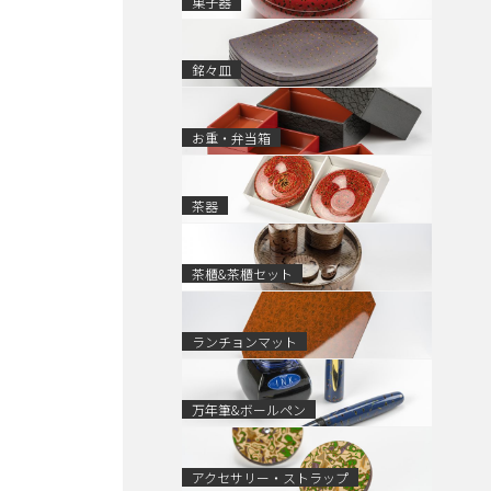
菓子器
銘々皿
お重・弁当箱
茶器
茶櫃&茶櫃セット
ランチョンマット
万年筆&ボールペン
アクセサリー・ストラップ