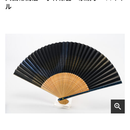
ル
zoom_in