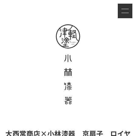
大西常商店×小林漆器 京扇子 ロイヤ