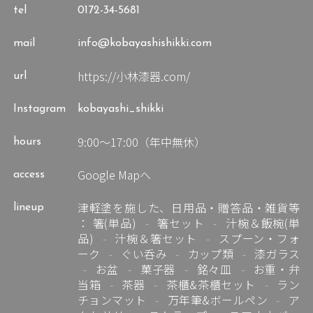
tel
0172-34-5681
mail
info@kobayashishikki.com
https://小林漆器.com/
url
Instagram
kobayashi_shikki
9:00～17:00（年中無休）
hours
Google Mapへ
access
津軽塗を施した、日用品・贈答品・雑貨等
lineup
：
箸(単品)
箸セット
汁椀＆飯椀(単
品)
汁椀＆箸セット
スプーン・フォ
ーク
ぐい呑み
カップ類
漆ガラス
お盆
菓子器
銘々皿
お重・弁
当箱
茶器
茶櫃&茶櫃セット
ラン
チョンマット
万年筆&ボールペン
ア