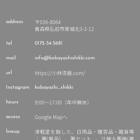
〒036-8064
address
青森県弘前市東城北3-3-12
tel
0172-34-5681
mail
info@kobayashishikki.com
https://小林漆器.com/
url
Instagram
kobayashi_shikki
9:00～17:00（年中無休）
hours
Google Mapへ
access
津軽塗を施した、日用品・贈答品・雑貨等
lineup
：
箸(単品)
箸セット
汁椀＆飯椀(単