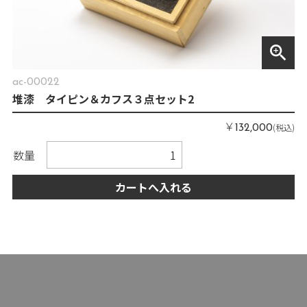
zoom_in
ac-00022
堆漆 タイピン＆カフス３点セット2
￥
(税込)
132,000
数量
カートへ入れる