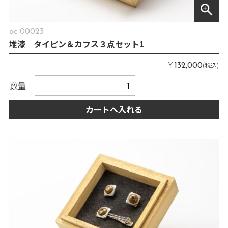
zoom_in
ac-00023
堆漆 タイピン＆カフス３点セット1
￥
(税込)
132,000
数量
カートへ入れる