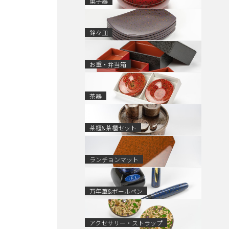
菓子器
銘々皿
お重・弁当箱
茶器
茶櫃&茶櫃セット
ランチョンマット
万年筆&ボールペン
アクセサリー・ストラップ