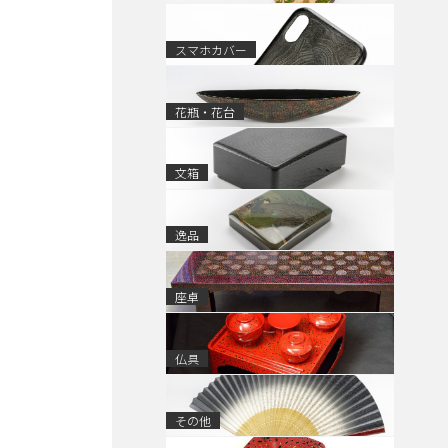
スマホカバー
花瓶・花台
文箱
逸品
座卓
仏具
その他