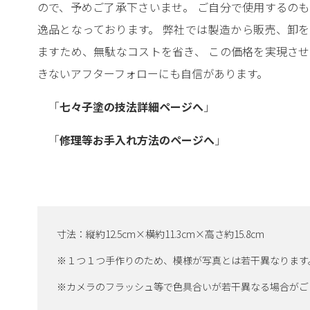
ので、予めご了承下さいませ。 ご自分で使用するの
逸品となっております。 弊社では製造から販売、卸
ますため、無駄なコストを省き、 この価格を実現さ
きないアフターフォローにも自信があります。
「
七々子塗の技法詳細ページへ
」
「
修理等お手入れ方法のページへ
」
寸法：縦約12.5cm×横約11.3cm×高さ約15.8cm
※１つ１つ手作りのため、模様が写真とは若干異なります
※カメラのフラッシュ等で色具合いが若干異なる場合がご