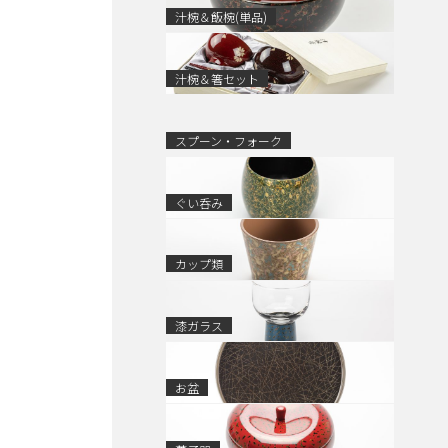
汁椀＆飯椀(単品)
汁椀＆箸セット
スプーン・フォーク
ぐい呑み
カップ類
漆ガラス
お盆