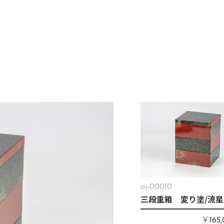
oj-00010
三段重箱 変り塗/流星
￥
165