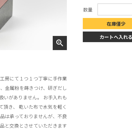
数量
在庫僅少
カートへ入れ
zoom_in
弊社工房にて１つ１つ丁寧に手作業
き、金属粉を蒔きつけ、研ぎだし
扱いがありません。 お手入れも
て頂き、 乾いた布で水気を軽く
返品は承っておりませんが、不良
商品と交換とさせていただきます