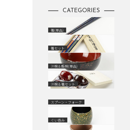
CATEGORIES
箸(単品)
箸セット
汁椀＆飯椀(単品)
汁椀＆箸セット
スプーン・フォーク
ぐい呑み