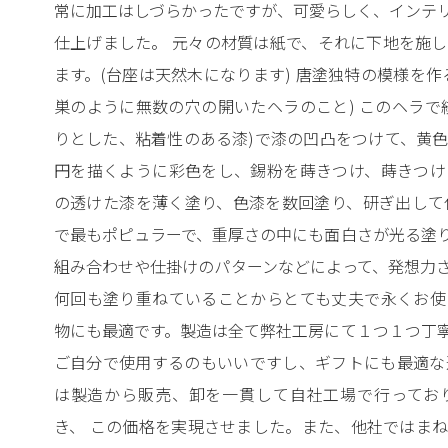
常に加工はしづらかったですが、可愛らしく、インテ
仕上げました。 元々の材質は紙で、それに下地を施
ます。(台座は天然木になります) 唐塗独特の模様を作
巣のように無数の穴の開いたヘラのこと) このヘラで
りとした、粘着性のある漆)で漆の凹凸をつけて、黄
円を描くように彩色をし、錫粉を蒔きつけ、蒔きつけ
の透けた漆を薄く塗り、色漆を数回塗り、研ぎ出して
で最もポピュラーで、重厚さの中にも面白さが光る塗
組み合わせや仕掛けのパターンなどによって、発想力
何回も塗り重ねていることからとても丈夫で永くお使
物にも最適です。製造は全て弊社工房にて１つ１つ丁
ご自分で使用するのもいいですし、ギフトにも最適な
は製造から販売、卸を一貫して自社工場で行ってお
き、 この価格を実現させました。また、他社ではま