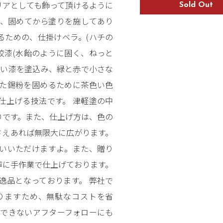
リアとしても飾って頂けるように
Sold Out
し、固めてから塗りを施してあり
るための、仕掛けベラ。(ハチの
絞漆(水飴のように固く、ねっと
色い漆を塗込み、緑と赤で小さな
た錫粉を固めるために茶色い色
仕上げる技法です。 津軽塗の中
りです。また、仕上げ方は、色の
さえあれば無限大に広がります。
いいただけますよ。また、贈り
寧に手作業で仕上げております。
逸品となっております。 弊社で
りますため、無駄なコストを省
ねできないアフターフォローにも