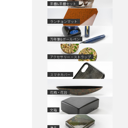
茶櫃&茶櫃セット
ランチョンマット
万年筆&ボールペン
アクセサリー・ストラップ
スマホカバー
花瓶・花台
文箱
逸品