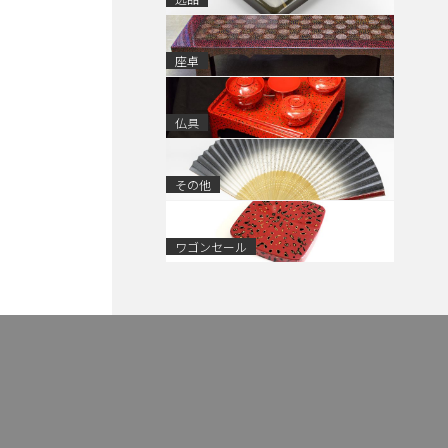
座卓
仏具
その他
ワゴンセール