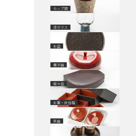
カップ類
漆ガラス
お盆
菓子器
銘々皿
お重・弁当箱
茶器