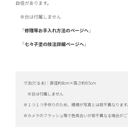
自信があります。
※台は付属しません
「
修理等お手入れ方法のページへ
」
「
七々子塗の技法詳細ページへ
」
寸法(だるま)：直径約8cm×高さ約9.5cm
※台は付属しません
※１つ１つ手作りのため、模様が写真とは若干異なります
※カメラのフラッシュ等で色具合いが若干異なる場合がご