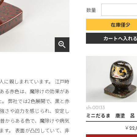
数量
在庫僅少
カートへ入れ
zoom_in
人に親しまれています。 江戸時
ある赤色は、魔除けの効果があ
。 弊社では2色展開で、黒と赤
sh-00133
力強さや迫力を感じられ、安定し
ミニだるま 唐塗 呂
、昔からある色で、魔除けや病気
￥
22
ます。 表面が凸凹していて、非