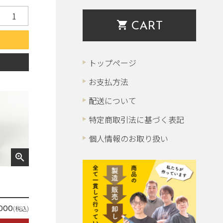
shopping_cart
CART
る
トップページ
お支払方法
配送について
特定商取引法に基づく表記
個人情報のお取り扱い
zoom_in
(税込)
,000