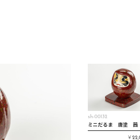
sh-00132
ミニだるま 唐塗 茜
￥
22