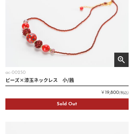
zoom_in
ac-00250
ビーズ×漆玉ネックレス 小/茜
￥
(税込)
19,800
Sold Out