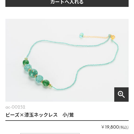
カートへ入れる
zoom_in
ac-00252
ビーズ×漆玉ネックレス 小/鶯
￥
(税込)
19,800