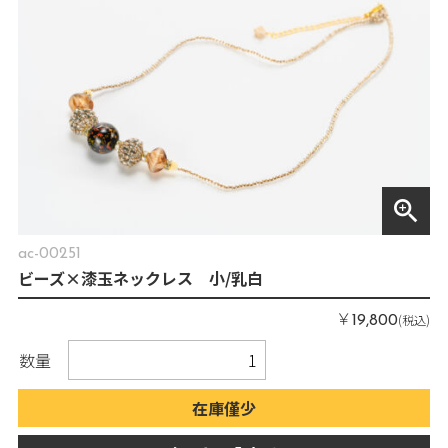
zoom_in
ac-00251
ビーズ×漆玉ネックレス 小/乳白
￥
(税込)
19,800
数量
在庫僅少