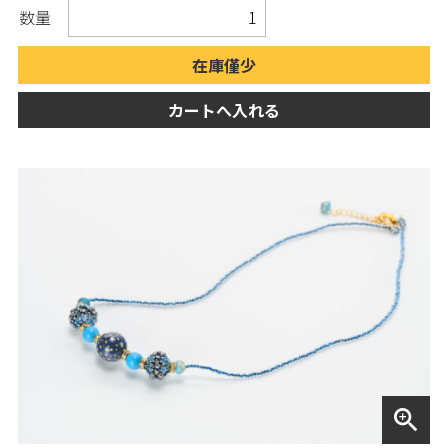
数量
在庫僅少
カートへ入れる
zoom_in