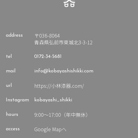
〒036-8064
address
青森県弘前市東城北3-3-12
tel
0172-34-5681
mail
info@kobayashishikki.com
https://小林漆器.com/
url
Instagram
kobayashi_shikki
9:00～17:00（年中無休）
hours
Google Mapへ
access