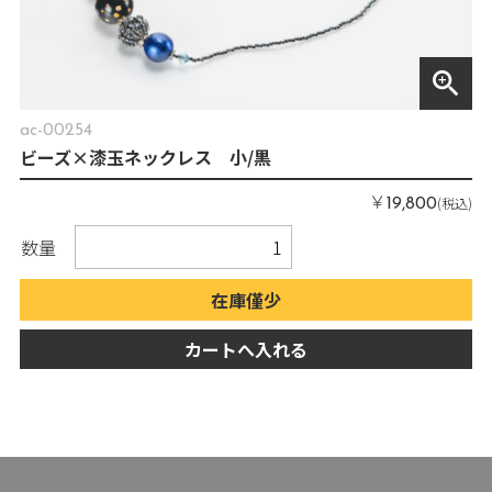
zoom_in
ac-00254
ビーズ×漆玉ネックレス 小/黒
￥
(税込)
19,800
数量
在庫僅少
カートへ入れる