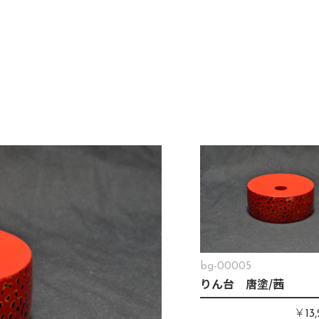
bg-00005
りん台 唐塗/茜
￥
13