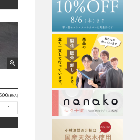
る
zoom_in
(税込)
,500
る