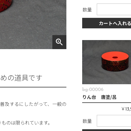
数量
カートへ入れ
zoom_in
ための道具です
bg-00006
りん台 唐塗/呂
普及するにしたがって、一般の
￥
13
数量
きものは限られています。