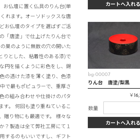
カートへ入れ
。お仏壇に置く仏具のりん台(単
てくれます。オーソドックスな唐
どお仏壇のタイプを選ばずご活
の「唐塗」で仕上げたりん台で
チの巣のように無数の穴の開いた
とりとした、粘着性のある漆)で
な円を描くように彩色をし、錫
色の透けた漆を薄く塗り、色漆
bg-00007
りん台 唐塗/梨黒
の中で最もポピュラーで、重厚さ
￥
色の組み合わせや仕掛けのパタ
16
ます。 何回も塗り重ねているこ
数量
、贈り物にも最適です。 様々な
カートへ入れ
か？製造は全て弊社工房にて１
使用するのもいいですし、ギフト