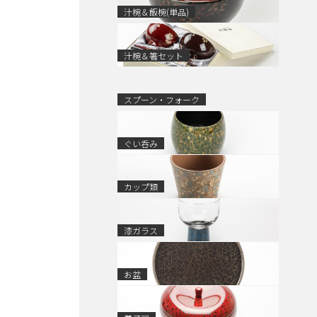
汁椀＆飯椀(単品)
汁椀＆箸セット
スプーン・フォーク
ぐい呑み
カップ類
漆ガラス
お盆