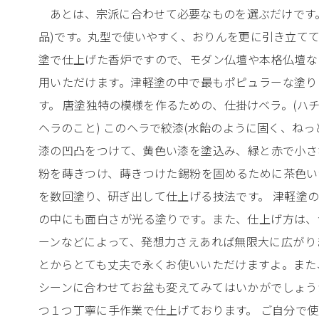
あとは、宗派に合わせて必要なものを選ぶだけです
品)です。丸型で使いやすく、おりんを更に引き立て
塗で仕上げた香炉ですので、モダン仏壇や本格仏壇な
用いただけます。津軽塗の中で最もポピュラーな塗り
す。 唐塗独特の模様を作るための、仕掛けベラ。(ハ
ヘラのこと) このヘラで絞漆(水飴のように固く、ねっ
漆の凹凸をつけて、黄色い漆を塗込み、緑と赤で小さ
粉を蒔きつけ、蒔きつけた錫粉を固めるために茶色い
を数回塗り、研ぎ出して仕上げる技法です。 津軽塗
の中にも面白さが光る塗りです。また、仕上げ方は、
ーンなどによって、発想力さえあれば無限大に広がり
とからとても丈夫で永くお使いいただけますよ。また
シーンに合わせてお盆も変えてみてはいかがでしょう
つ１つ丁寧に手作業で仕上げております。 ご自分で