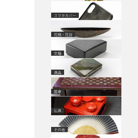
スマホカバー
花瓶・花台
文箱
逸品
座卓
仏具
その他