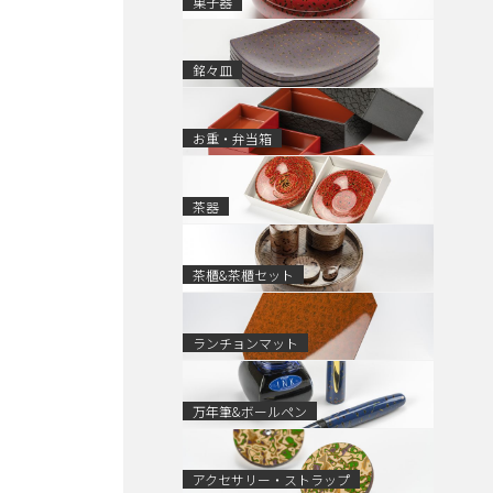
菓子器
銘々皿
お重・弁当箱
茶器
茶櫃&茶櫃セット
ランチョンマット
万年筆&ボールペン
アクセサリー・ストラップ