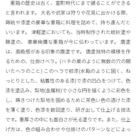
重箱の歴史は古く、室町時代にまで遡ることができる
と言われます。 大名や武家は狩りや花見に出かける際、
蒔絵や漆塗の豪華な重箱に料理を詰めて、持ち運んだと
いいます。 津軽塗においても、当時制作された紋紗塗や
錦塗の、 豪華絢爛な重箱が今に伝わっています。 唐塗
は、高級感がある印象の唐塗です。 唐塗独特の模様を作
るための、仕掛けベラ。(ハチの巣のように無数の穴の開
いたヘラのこと) このヘラで絞漆(水飴のように固く、ね
っとりとした、粘着性のある漆)で漆の凹凸をつけて、色
漆を塗込み、梨地(金属粉)で小さな円を描くように彩色を
し、蒔きつけた梨地を固めるために茶色い色の透けた漆
を薄く塗り、色漆を数回塗り、研ぎ出して仕上げる技法
です。重厚さの中にも面白さが光る塗りです。また、仕上
げ方は、色の組み合わせや仕掛けのパターンなどによっ