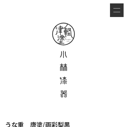
うな重 唐塗/両彩梨黒