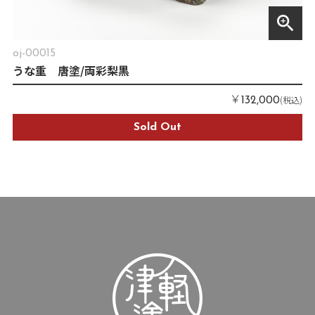
zoom_in
oj-00015
うな重 唐塗/両彩梨黒
￥
(税込)
132,000
Sold Out