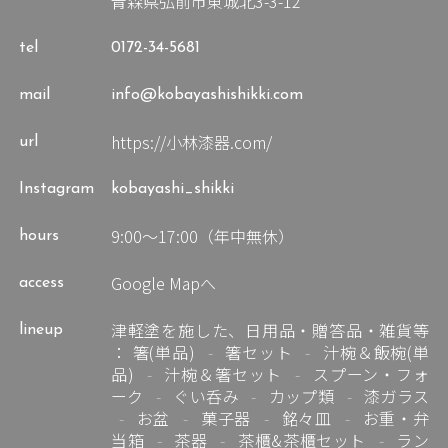
青森県弘前市東城北3-3-12
tel
0172-34-5681
mail
info@kobayashishikki.com
https://小林漆器.com/
url
Instagram
kobayashi_shikki
9:00～17:00（年中無休）
hours
Google Mapへ
access
津軽塗を施した、日用品・贈答品・雑貨等
lineup
：
箸(単品)
箸セット
汁椀＆飯椀(単
品)
汁椀＆箸セット
スプーン・フォ
ーク
ぐい呑み
カップ類
漆ガラス
お盆
菓子器
銘々皿
お重・弁
当箱
茶器
茶櫃&茶櫃セット
ラン